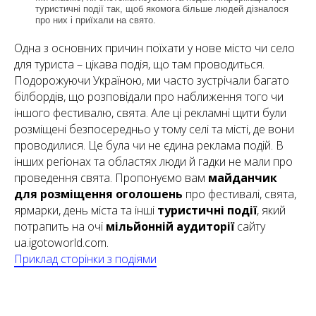
туристичні події так, щоб якомога більше людей дізналося
про них і приїхали на свято.
Одна з основних причин поїхати у нове місто чи село
для туриста – цікава подія, що там проводиться.
Подорожуючи Україною, ми часто зустрічали багато
білбордів, що розповідали про наближення того чи
іншого фестивалю, свята. Але ці рекламні щити були
розміщені безпосередньо у тому селі та місті, де вони
проводилися. Це була чи не єдина реклама подій. В
інших регіонах та областях люди й гадки не мали про
проведення свята. Пропонуємо вам
майданчик
для розміщення оголошень
про фестивалі, свята,
ярмарки, день міста та інші
туристичні події
, який
потрапить на очі
мільйонній аудиторії
сайту
ua.igotoworld.com.
Приклад сторінки з подіями