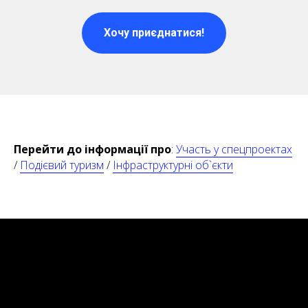
Хочу приєднатися!
Перейти до інформації про
:
Участь у спецпроектах
/
Подієвий туризм
/
Інфраструктурні об`єкти