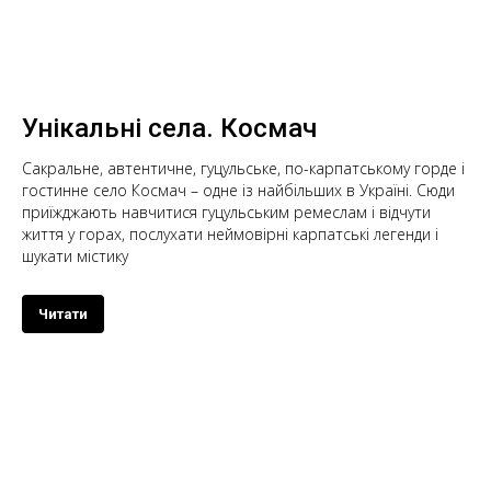
Унікальні села. Космач
Сакральне, автентичне, гуцульське, по-карпатському горде і
гостинне село Космач – одне із найбільших в Україні. Сюди
приїжджають навчитися гуцульським ремеслам і відчути
життя у горах, послухати неймовірні карпатські легенди і
шукати містику
Читати