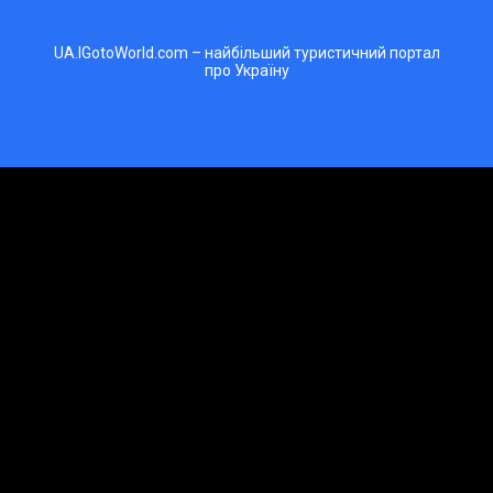
UA.IGotoWorld.com – найбільший туристичний портал
про Україну