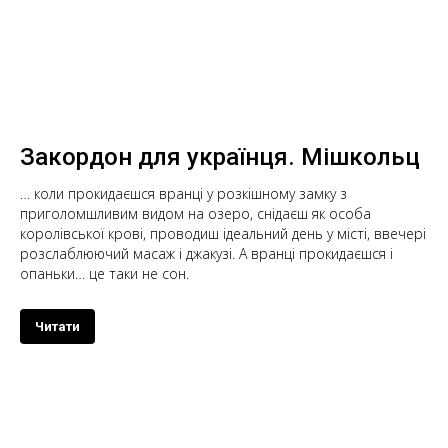
Закордон для українця. Мішкольц
… коли прокидаєшся вранці у розкішному замку з
приголомшливим видом на озеро, снідаєш як особа
королівської крові, проводиш ідеальний день у місті, ввечері
розслаблюючий масаж і джакузі. А вранці прокидаєшся і
опаньки… це таки не сон.
Читати