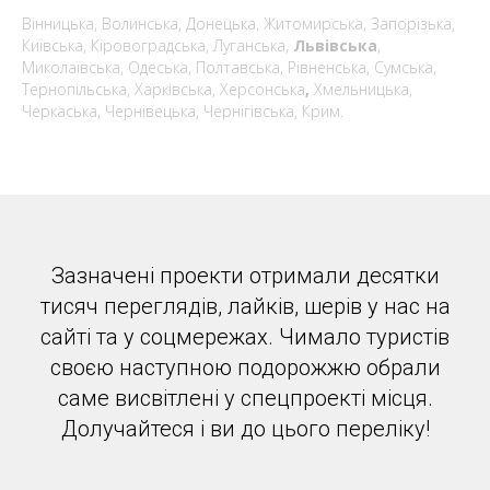
Вінницька, Волинська, Донецька, Житомирська, Запорізька,
Київська, Кіровоградська, Луганська,
Львівська
,
Миколаївська, Одеська, Полтавська, Рівненська, Сумська,
Тернопільська, Харківська, Херсонська
,
Хмельницька,
Черкаська, Чернівецька, Чернігівська, Крим.
Зазначені проекти отримали десятки
тисяч переглядів, лайків, шерів у нас на
сайті та у соцмережах. Чимало туристів
своєю наступною подорожжю обрали
саме висвітлені у спецпроекті місця.
Долучайтеся і ви до цього переліку!