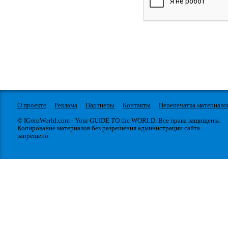
О проекте
Реклама
Партнеры
Контакты
Перепечатка материало
© IGotoWorld.com - Your GUIDE TO the WORLD. Все права защищены.
Копирование материалов без разрешения администрации сайта
запрещено.